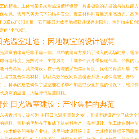
艺的精准。主体骨架多采用热浸镀锌钢管，具备极强的抗腐蚀与抗压能力
保在风、雪等恶劣天气下的结构安全。覆盖材料则普遍选用高透光、高保
PO膜或PC阳光板，它们能最大效率地捕获并保存太阳能，为作物生长创
定的“小气候”。
日光温室建造：因地制宜的设计智慧
光温室的建造绝非千篇一律。成功的建造方案始于深入的现场勘察，需综
虑当地纬度、光照时长、主导风向、土壤条件及冬季极端气温。经典的北
能日光温室，其关键设计在于合理的采光屋面角度、优化的保温后墙（常
土墙或复合保温材料）以及高效的夜间保温覆盖系统（如保温被、卷帘
）。科学的建造确保了温室能在冬季不加温或少量加温的情况下，维持作
长所需的温度，大幅降低运营能耗。
青州日光温室建设：产业集群的典范
东省青州市，被誉为“中国日光温室蔬菜之乡”，其温室建设产业已成为全
的标杆。青州的优势在于形成了从材料生产、温室设计、施工建造到种苗
、技术服务的完整产业链。这里的建设经验丰富，尤其擅长根据不同蔬菜