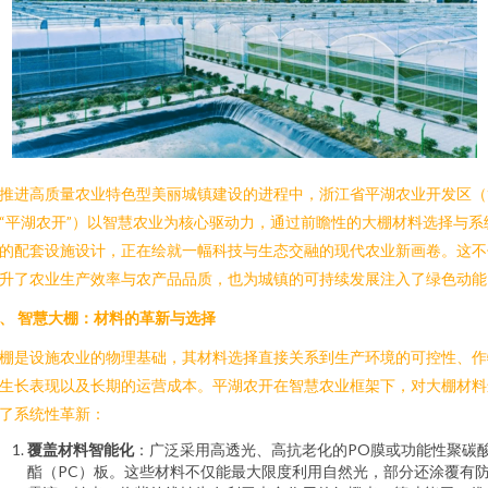
推进高质量农业特色型美丽城镇建设的进程中，浙江省平湖农业开发区（
“平湖农开”）以智慧农业为核心驱动力，通过前瞻性的大棚材料选择与系
的配套设施设计，正在绘就一幅科技与生态交融的现代农业新画卷。这不
升了农业生产效率与农产品品质，也为城镇的可持续发展注入了绿色动能
、 智慧大棚：材料的革新与选择
棚是设施农业的物理基础，其材料选择直接关系到生产环境的可控性、作
生长表现以及长期的运营成本。平湖农开在智慧农业框架下，对大棚材料
了系统性革新：
覆盖材料智能化
：广泛采用高透光、高抗老化的PO膜或功能性聚碳
酯（PC）板。这些材料不仅能最大限度利用自然光，部分还涂覆有