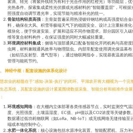
雾滴、转光（将紫外线转为有利于光合作用的红橙光）等功能层，优
光热条件。探索集成柔性光伏膜或光感材料的“智能覆盖层”，可根据
照强度自动调节透光率，实现节能与精准补光的统一。
骨架结构轻质高强
：主骨架普遍采用热浸镀锌钢结构或高强度铝合金
料，确保在大风、积雪等极端天气下的稳固安全。设计上注重标准化
模块化，便于快速安装、扩展和适应不同作物需求。部分园区引入碳
维等复合材料构件，在保证强度的同时大幅减轻重量。
环境调控材料集成
：侧墙与顶部通风口配备智能化开闭机构与高密度
虫网，材料兼顾通风效率与物理阻虫。内部常配套使用调光保温幕布
（如铝箔反射型、透气型等），通过物联网指令，实现昼夜温差的精
管理与能耗节约。
、 神经中枢：配套设施的体系化设计
慧农业的精髓在于“感知-决策-执行”的闭环。平湖农开将大棚视为一个完
生态系统，其配套设施的设计紧紧围绕数据采集、智能分析和精准作业展
：
环境感知网络
：在大棚内立体部署各类传感器节点，实时监测空气温
度、光照强度、土壤温湿度、EC值、pH值以及CO2浓度等关键参数
数据通过低功耗物联网（如LoRa、NB-IoT）或无线网络无缝传输至
端或本地控制中心。
水肥一体化系统
：核心设施包括水源净化装置、智能配肥机、压力补