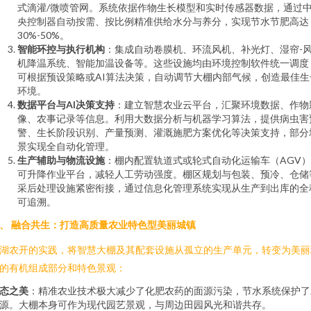
式滴灌/微喷管网。系统依据作物生长模型和实时传感器数据，通过
央控制器自动按需、按比例精准供给水分与养分，实现节水节肥高达
30%-50%。
智能环控与执行机构
：集成自动卷膜机、环流风机、补光灯、湿帘-
机降温系统、智能加温设备等。这些设施均由环境控制软件统一调度
可根据预设策略或AI算法决策，自动调节大棚内部气候，创造最佳生
环境。
数据平台与AI决策支持
：建立智慧农业云平台，汇聚环境数据、作物
像、农事记录等信息。利用大数据分析与机器学习算法，提供病虫害
警、生长阶段识别、产量预测、灌溉施肥方案优化等决策支持，部分
景实现全自动化管理。
生产辅助与物流设施
：棚内配置轨道式或轮式自动化运输车（AGV
可升降作业平台，减轻人工劳动强度。棚区规划与包装、预冷、仓储
采后处理设施紧密衔接，通过信息化管理系统实现从生产到出库的全
可追溯。
、 融合共生：打造高质量农业特色型美丽城镇
湖农开的实践，将智慧大棚及其配套设施从孤立的生产单元，转变为美丽
的有机组成部分和特色景观：
态之美
：精准农业技术极大减少了化肥农药的面源污染，节水系统保护了
源。大棚本身可作为现代园艺景观，与周边田园风光和谐共存。